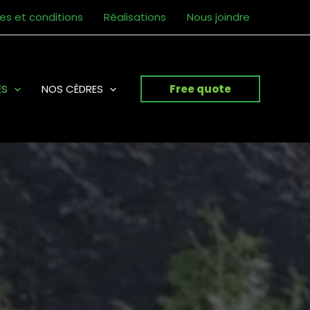
es et conditions
Réalisations
Nous joindre
ES
NOS CÈDRES
Free quote