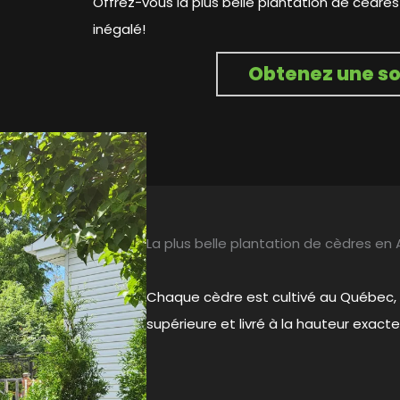
Offrez-vous la plus belle plantation de cèdre
inégalé!
Obtenez une so
La plus belle plantation de cèdres en
Chaque cèdre est cultivé au Québec,
supérieure et livré à la hauteur exact