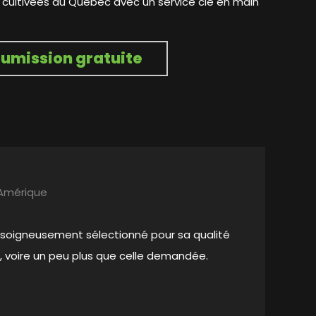
s cultivées au Québec avec un service clé en main
umission gratuite
 Amérique
 soigneusement sélectionné pour sa qualité
e, voire un peu plus que celle demandée.