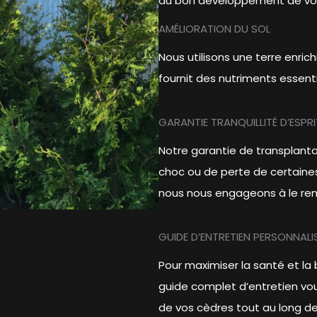
au bon développement de vos
AMÉLIORATION DU SOL
Nous utilisons une terre enri
fournit des nutriments essenti
GARANTIE TRANQUILLITÉ D’ESPRI
Notre garantie de transplant
choc ou de perte de certaines
nous nous engageons à le rem
GUIDE D’ENTRETIEN PERSONNALI
Pour maximiser la santé et la
guide complet d’entretien vous
de vos cèdres tout au long de