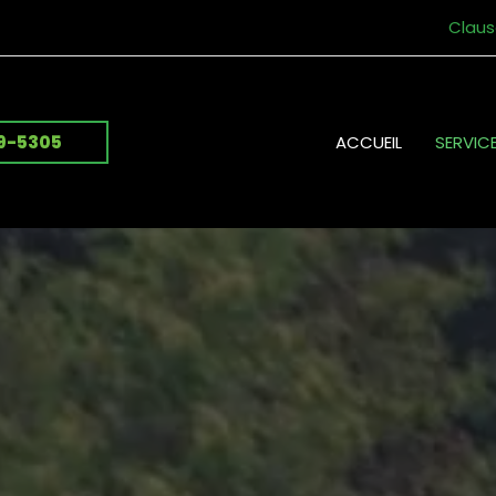
Claus
ACCUEIL
SERVIC
19-5305